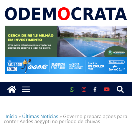
Início
»
Últimas Noticias
»
Governo prepara ações para
conter Aedes aegypti no período de chuvas