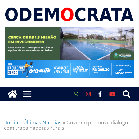
Início
»
Últimas Noticias
»
Governo promove diálogo
com trabalhadoras rurais