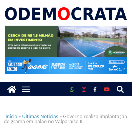
Início
»
Últimas Noticias
»
Governo realiza implantação
de grama em balão no Valparaíso II