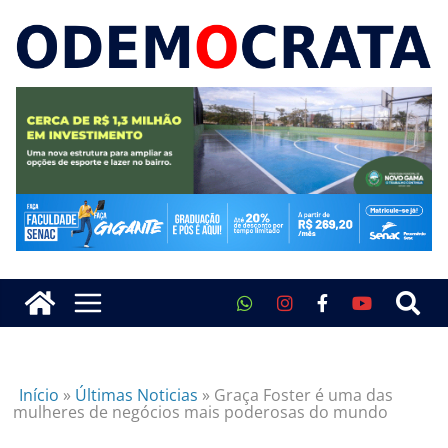
Início
»
Últimas Noticias
»
Graça Foster é uma das
mulheres de negócios mais poderosas do mundo