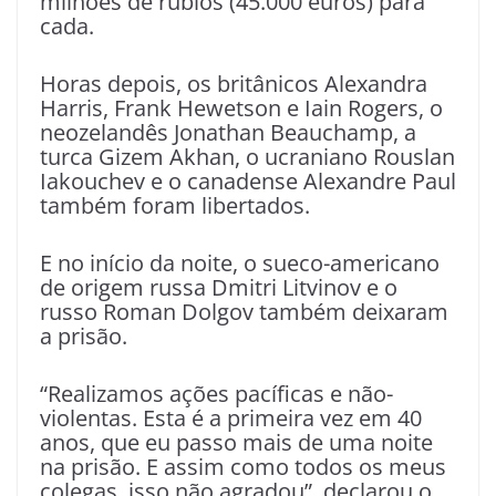
milhões de rublos (45.000 euros) para
cada.
Horas depois, os britânicos Alexandra
Harris, Frank Hewetson e Iain Rogers, o
neozelandês Jonathan Beauchamp, a
turca Gizem Akhan, o ucraniano Rouslan
Iakouchev e o canadense Alexandre Paul
também foram libertados.
E no início da noite, o sueco-americano
de origem russa Dmitri Litvinov e o
russo Roman Dolgov também deixaram
a prisão.
“Realizamos ações pacíficas e não-
violentas. Esta é a primeira vez em 40
anos, que eu passo mais de uma noite
na prisão. E assim como todos os meus
colegas, isso não agradou”, declarou o