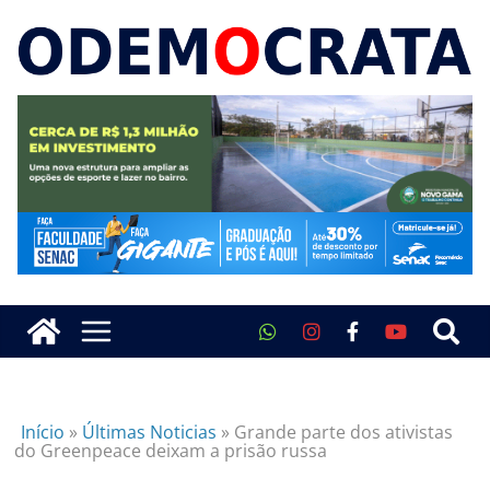
Início
»
Últimas Noticias
»
Grande parte dos ativistas
do Greenpeace deixam a prisão russa