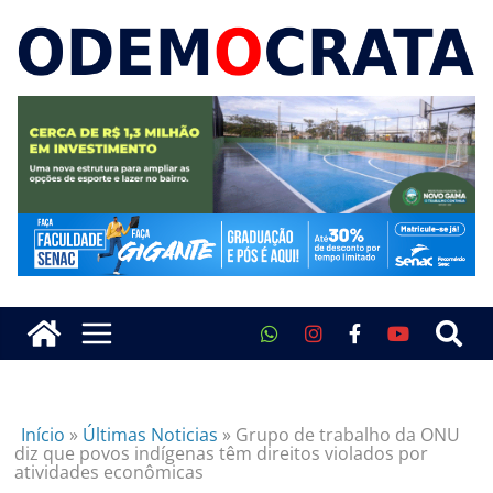
Início
»
Últimas Noticias
»
Grupo de trabalho da ONU
diz que povos indígenas têm direitos violados por
atividades econômicas