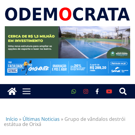
Início
»
Últimas Noticias
»
Grupo de vândalos destrói
estátua de Orixá