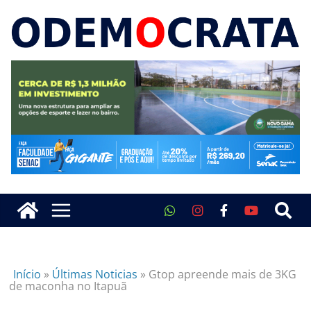
Início
»
Últimas Noticias
»
Gtop apreende mais de 3KG
de maconha no Itapuã