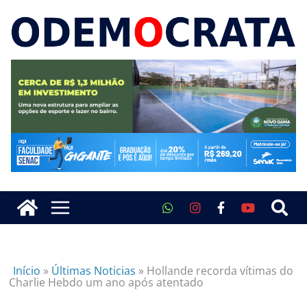
Início
»
Últimas Noticias
»
Hollande recorda vítimas do
Charlie Hebdo um ano após atentado