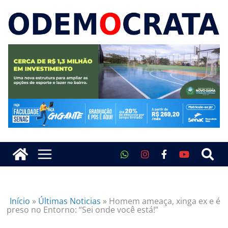
Início
»
Últimas Noticias
»
Homem ameaça, xinga ex e é
preso no Entorno: “Sei onde você está!”