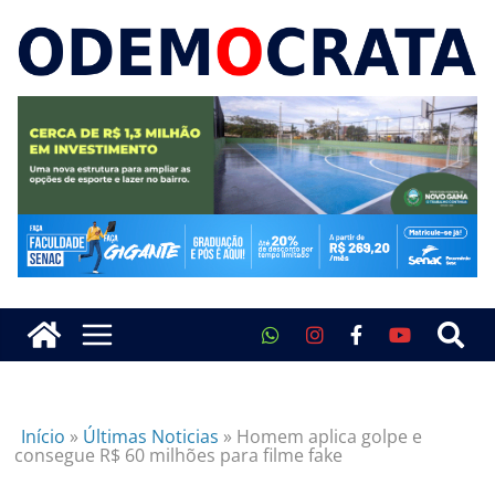
Início
»
Últimas Noticias
»
Homem aplica golpe e
consegue R$ 60 milhões para filme fake