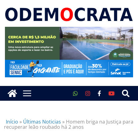
Início
»
Últimas Noticias
»
Homem briga na Justiça para
recuperar leão roubado há 2 anos