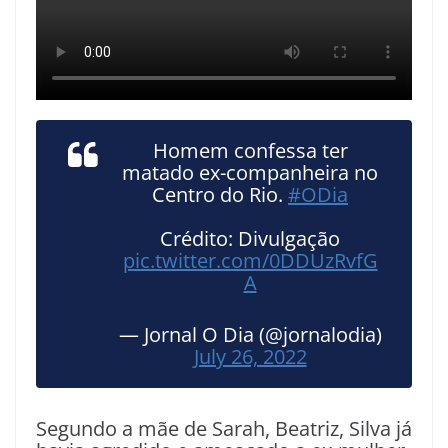
Homem confessa ter
matado ex-companheira no
Centro do Rio.
#ODia
Crédito: Divulgação
pic.twitter.com/0DDUzRvfG
A
— Jornal O Dia (@jornalodia)
July 26, 2022
Segundo a mãe de Sarah, Beatriz, Silva já