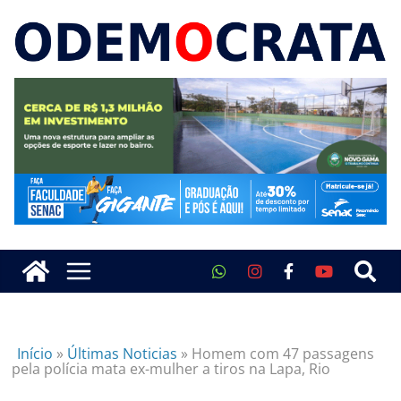
Início
»
Últimas Noticias
»
Homem com 47 passagens
pela polícia mata ex-mulher a tiros na Lapa, Rio