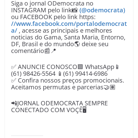
Siga o jornal ODemocrata no
INSTAGRAM pelo link📸
(@odemocrata)
ou FACEBOOK pelo link https:
//www.facebook.com/portalodemocrat
a/
, acesse as principais e melhores
noticias do Gama, Santa Maria, Entorno,
DF, Brasil e do mundo🌎 deixe seu
comentário📰📍
✅ ANUNCIE CONOSCO🟩 WhatsApp📱
(61) 98426-5564 📱(61) 99414-6986
✅ Confira nossos preços promocionais.
Aceitamos permutas e parcerias🤝🏽
📲JORNAL ODEMOCRATA SEMPRE
CONECTADO COM VOÇÊ🖥️