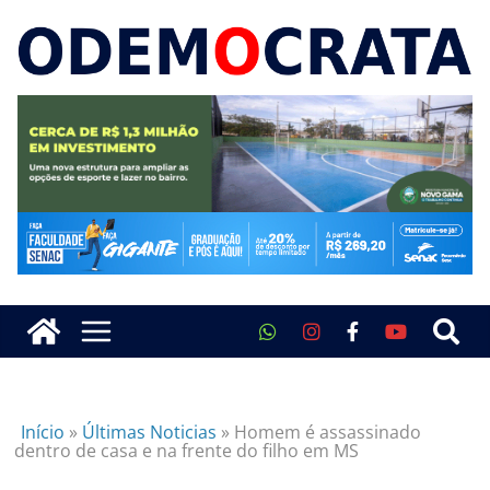
Início
»
Últimas Noticias
»
Homem é assassinado
dentro de casa e na frente do filho em MS