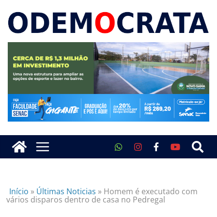
Início
»
Últimas Noticias
»
Homem é executado com
vários disparos dentro de casa no Pedregal