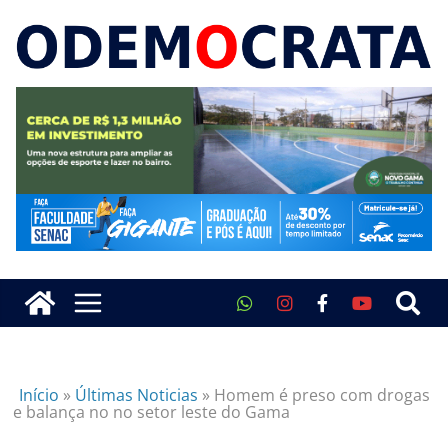
Início
»
Últimas Noticias
»
Homem é preso com drogas
e balança no no setor leste do Gama