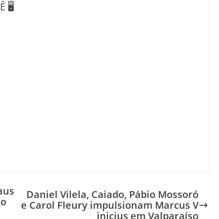
🖥️
aus
Daniel Vilela, Caiado, Pábio Mossoró
io
e Carol Fleury impulsionam Marcus V
inicius em Valparaíso