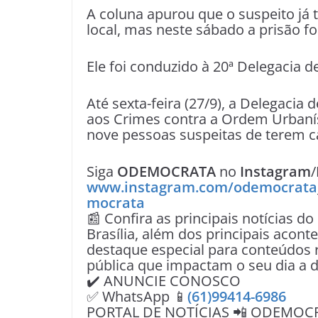
A coluna apurou que o suspeito já 
local, mas neste sábado a prisão fo
Ele foi conduzido à 20ª Delegacia d
Até sexta-feira (27/9), a Delegacia
aos Crimes contra a Ordem Urbaní
nove pessoas suspeitas de terem ca
Siga
ODEMOCRATA
no
Instagram
/
www.instagram.com/odemocrata
mocrata
📰 Confira as principais notícias do
Brasília, além dos principais acon
destaque especial para conteúdos r
pública que impactam o seu dia a d
✔️ ANUNCIE CONOSCO
✅ WhatsApp 📱
(61)99414-6986
PORTAL DE NOTÍCIAS 📲 ODEMOC