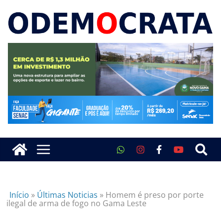
Início
»
Últimas Noticias
»
Homem é preso por porte
ilegal de arma de fogo no Gama Leste