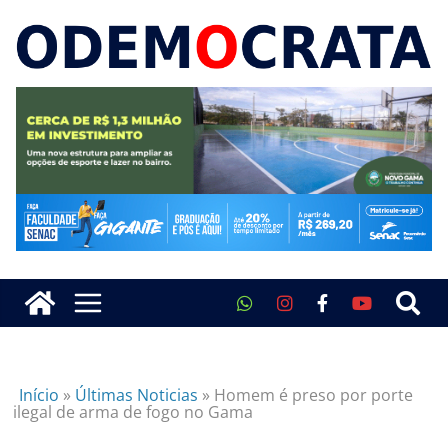
Início
»
Últimas Noticias
»
Homem é preso por porte
ilegal de arma de fogo no Gama