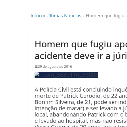
Início
»
Últimas Noticias
»
Homem que fugiu ap
Homem que fugiu apó
acidente deve ir a júr
29 de agosto de 2016
A Polícia Civil está concluindo inq
morte de Patrick Cerodio, de 22 an
Bonfim Silveira, de 21, pode ser i
intenção de matar) e ser levado a j
local, abandonando Patrick com o 
e levado ao hospital, mas não resi
Vieira Guerra, de 20 anos, era o te