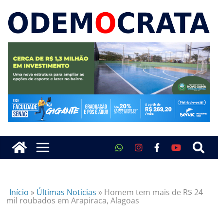
Início
»
Últimas Noticias
»
Homem tem mais de R$ 24
mil roubados em Arapiraca, Alagoas