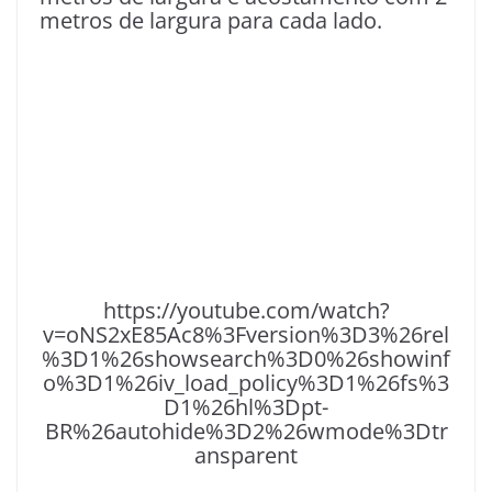
metros de largura para cada lado.
https://youtube.com/watch?
v=oNS2xE85Ac8%3Fversion%3D3%26rel
%3D1%26showsearch%3D0%26showinf
o%3D1%26iv_load_policy%3D1%26fs%3
D1%26hl%3Dpt-
BR%26autohide%3D2%26wmode%3Dtr
ansparent