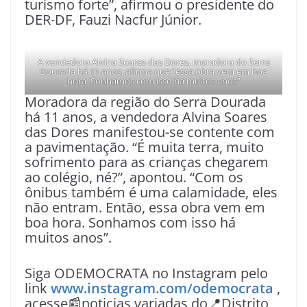
turismo forte”, afirmou o presidente do
DER-DF, Fauzi Nacfur Júnior.
A vendedora Alvina Soares das Dores, moradora do Serra
Dourada há 11 anos, afirma que “essa obra vem em boa
hora. Sonhamos com isso há muitos anos”
Moradora da região do Serra Dourada
há 11 anos, a vendedora Alvina Soares
das Dores manifestou-se contente com
a pavimentação. “É muita terra, muito
sofrimento para as crianças chegarem
ao colégio, né?”, apontou. “Com os
ônibus também é uma calamidade, eles
não entram. Então, essa obra vem em
boa hora. Sonhamos com isso há
muitos anos”.
Siga ODEMOCRATA no Instagram pelo
link
www.instagram.com/odemocrata
,
acesse📰noticias variadas do📍Distrito