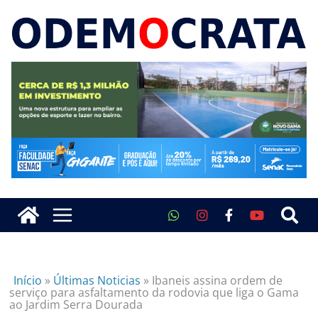
Início
»
Últimas Noticias
»
Ibaneis assina ordem de
serviço para asfaltamento da rodovia que liga o Gama
ao Jardim Serra Dourada