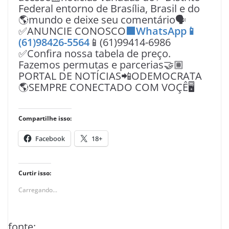
Federal entorno de Brasília, Brasil e do
🌎mundo e deixe seu comentário🗣
✅ANUNCIE CONOSCO
🟩WhatsApp📱
(61)98426-5564
📱(61)99414-6986
✅Confira nossa tabela de preço.
Fazemos permutas e parcerias🤝🏽
PORTAL DE NOTÍCIAS📲ODEMOCRATA
🌎SEMPRE CONECTADO COM VOÇÊ🖥️
Compartilhe isso:
Facebook
18+
Curtir isso:
Carregando...
fonte: