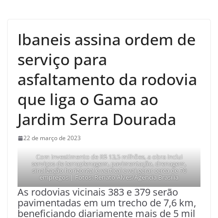
Ibaneis assina ordem de
serviço para
asfaltamento da rodovia
que liga o Gama ao
Jardim Serra Dourada
22 de março de 2023
Com investimento de R$ 13,5 milhões, a obra inclui
serviços de terraplenagem, pavimentação, drenagem,
sinalização horizontal e vertical e vai gerar cerca de 70
empregos | Fotos: Renato Alves/Agência Brasília
As rodovias vicinais 383 e 379 serão
pavimentadas em um trecho de 7,6 km,
beneficiando diariamente mais de 5 mil