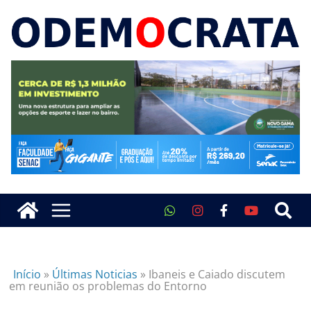
Início
»
Últimas Noticias
»
Ibaneis e Caiado discutem
em reunião os problemas do Entorno