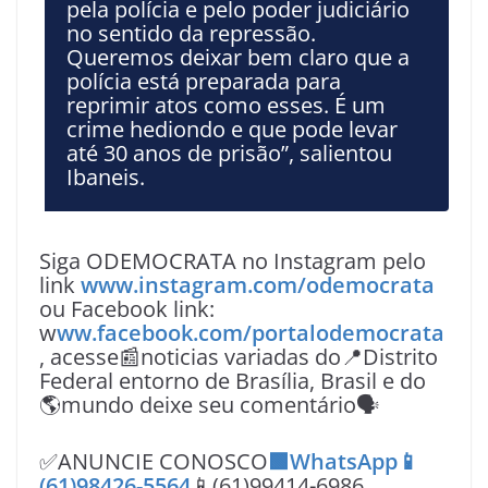
pela polícia e pelo poder judiciário
no sentido da repressão.
Queremos deixar bem claro que a
polícia está preparada para
reprimir atos como esses. É um
crime hediondo e que pode levar
até 30 anos de prisão”, salientou
Ibaneis.
Siga ODEMOCRATA no Instagram pelo
link
www.instagram.com/odemocrata
ou Facebook link:
w
ww.facebook.com/portalodemocrata
, acesse📰noticias variadas do📍Distrito
Federal entorno de Brasília, Brasil e do
🌎mundo deixe seu comentário🗣
✅ANUNCIE CONOSCO
🟩WhatsApp📱
(61)98426-5564
📱(61)99414-6986