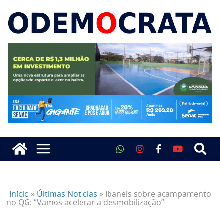
Início
»
Últimas Noticias
»
Ibaneis sobre acampamento
no QG: “Vamos acelerar a desmobilização”