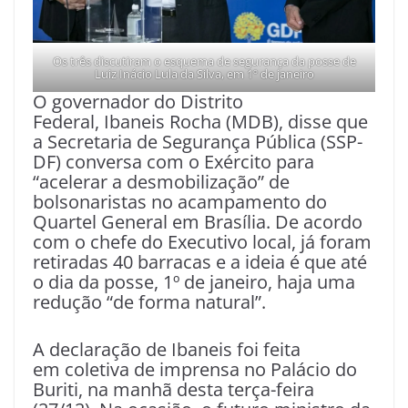
Os três discutiram o esquema de segurança da posse de
Luiz Inácio Lula da Silva, em 1º de janeiro
O governador do Distrito
Federal, Ibaneis Rocha (MDB), disse que
a Secretaria de Segurança Pública (SSP-
DF) conversa com o Exército para
“acelerar a desmobilização” de
bolsonaristas no acampamento do
Quartel General em Brasília. De acordo
com o chefe do Executivo local, já foram
retiradas 40 barracas e a ideia é que até
o dia da posse, 1º de janeiro, haja uma
redução “de forma natural”.
A declaração de Ibaneis foi feita
em coletiva de imprensa no Palácio do
Buriti, na manhã desta terça-feira