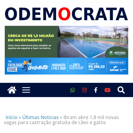
Início
»
Últimas Noticias
»
Ibram abre 1,8 mil novas
vagas para castração gratuita de cães e gatos