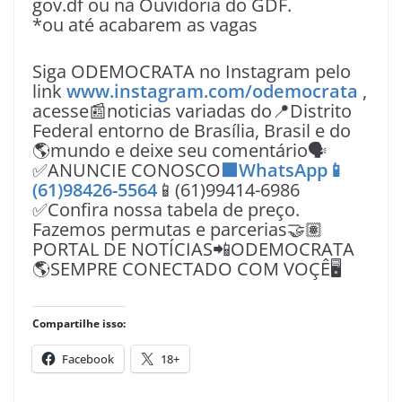
gov.df ou na Ouvidoria do GDF.
*ou até acabarem as vagas
Siga ODEMOCRATA no Instagram pelo
link
www.instagram.com/odemocrata
,
acesse📰noticias variadas do📍Distrito
Federal entorno de Brasília, Brasil e do
🌎mundo e deixe seu comentário🗣
✅ANUNCIE CONOSCO
🟩WhatsApp📱
(61)98426-5564
📱(61)99414-6986
✅Confira nossa tabela de preço.
Fazemos permutas e parcerias🤝🏽
PORTAL DE NOTÍCIAS📲ODEMOCRATA
🌎SEMPRE CONECTADO COM VOÇÊ🖥️
Compartilhe isso:
Facebook
18+