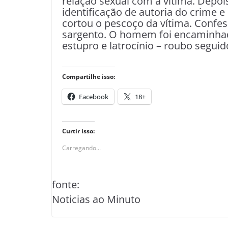
relação sexual com a vítima. Depoi
identificação de autoria do crime 
cortou o pescoço da vítima. Confes
sargento. O homem foi encaminhad
estupro e latrocínio – roubo segui
Compartilhe isso:
Facebook
18+
Curtir isso:
Carregando...
fonte:
Noticias ao Minuto