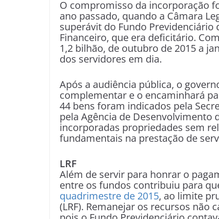
O compromisso da incorporação fo
ano passado, quando a Câmara Legis
superávit do Fundo Previdenciário
Financeiro, que era deficitário. C
1,2 bilhão, de outubro de 2015 a jan
dos servidores em dia.
Após a audiência pública, o governo
complementar e o encaminhará para
44 bens foram indicados pela Secre
pela Agência de Desenvolvimento d
incorporadas propriedades sem rel
fundamentais na prestação de serv
LRF
Além de servir para honrar o paga
entre os fundos contribuiu para qu
quadrimestre de 2015
, ao limite p
(LRF). Remanejar os recursos não 
pois o Fundo Previdenciário contav