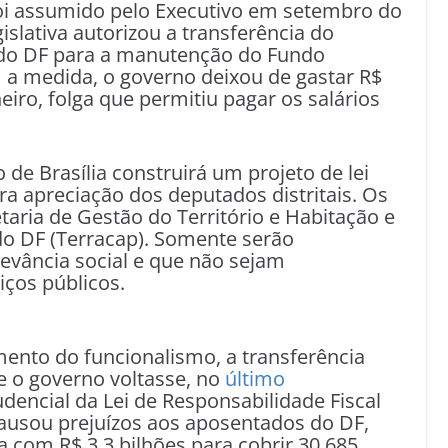
i assumido pelo Executivo em setembro do
lativa autorizou a transferência do
 do DF para a manutenção do Fundo
om a medida, o governo deixou de gastar R$
eiro, folga que permitiu pagar os salários
 de Brasília construirá um projeto de lei
 apreciação dos deputados distritais. Os
taria de Gestão do Território e Habitação e
o DF (Terracap). Somente serão
evância social e que não sejam
iços públicos.
mento do funcionalismo, a transferência
e o governo voltasse, no
último
rudencial da Lei de Responsabilidade Fiscal
causou prejuízos aos aposentados do DF,
a com R$ 3,3 bilhões para cobrir 30.685