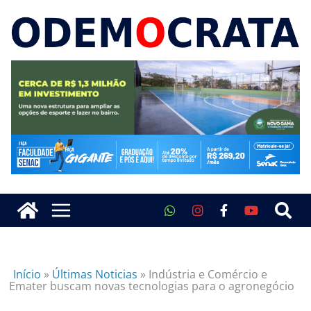
Início
»
Últimas Noticias
»
Indústria e Comércio e
Emater buscam novas tecnologias para o agronegócio