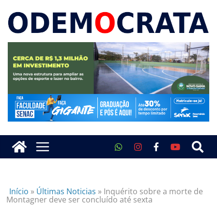
Início
»
Últimas Noticias
»
Inquérito sobre a morte de
Montagner deve ser concluído até sexta