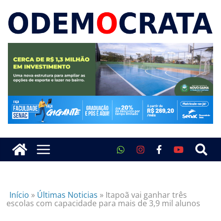
Início
»
Últimas Noticias
»
Itapoã vai ganhar três
escolas com capacidade para mais de 3,9 mil alunos