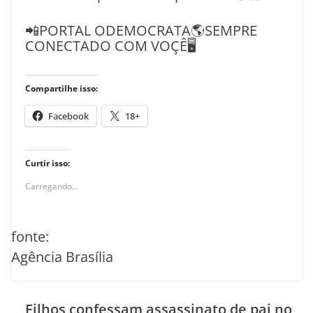
📲PORTAL ODEMOCRATA🌎SEMPRE
CONECTADO COM VOÇÊ🖥️
Compartilhe isso:
Facebook
18+
Curtir isso:
Carregando...
fonte:
Agência Brasília
Filhos confessam assassinato de pai no