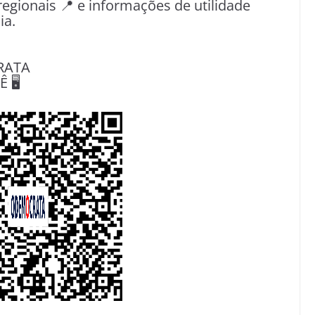
egionais 📍 e informações de utilidade
ia.
RATA
🖥️