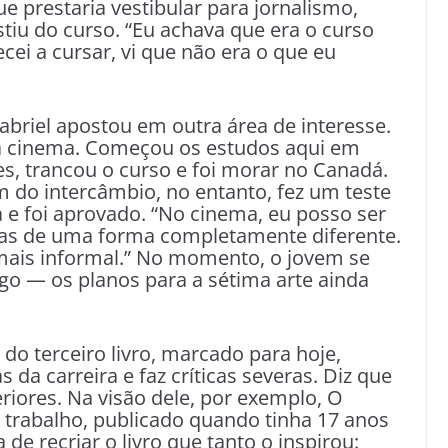
e prestaria vestibular para jornalismo,
stiu do curso. “Eu achava que era o curso
ei a cursar, vi que não era o que eu
briel apostou em outra área de interesse.
ara cinema. Começou os estudos aqui em
es, trancou o curso e foi morar no Canadá.
im do intercâmbio, no entanto, fez um teste
 e foi aprovado. “No cinema, eu posso ser
 mas de uma forma completamente diferente.
 mais informal.” No momento, o jovem se
igo — os planos para a sétima arte ainda
o terceiro livro, marcado para hoje,
s da carreira e faz críticas severas. Diz que
riores. Na visão dele, por exemplo, O
trabalho, publicado quando tinha 17 anos
de recriar o livro que tanto o inspirou: