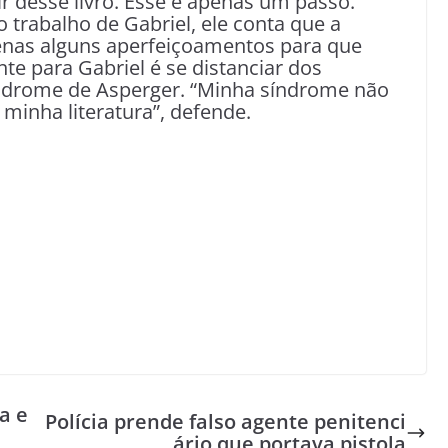
 desse livro. Esse é apenas um passo.”
trabalho de Gabriel, ele conta que a
penas alguns aperfeiçoamentos para que
te para Gabriel é se distanciar dos
índrome de Asperger. “Minha síndrome não
minha literatura”, defende.
a e
Polícia prende falso agente penitenci
ário que portava pistola