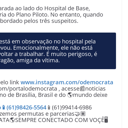
rada ao lado do Hospital de Base,
ria do Plano Piloto. No entanto, quando
abordado pelos três suspeitos.
está em observação no hospital pela
evou. Emocionalmente, ele não está
ltar a trabalhar. É muito perigoso, é
Aragão, amiga da vítima.
lo link
www.instagram.com/odemocrata
om/portalodemocrata , acesse📰noticias
no de Brasília, Brasil e do 🌎mundo deixe
📱(61)98426-5564
📱(61)99414-6986
azemos permutas e parcerias🤝🏽
ATA🌎SEMPRE CONECTADO COM VOÇÊ🖥️