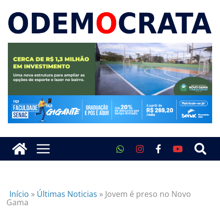
Início
»
Últimas Noticias
»
Jovem é preso no Novo
Gama