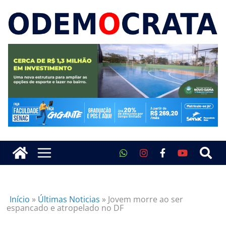
Início
»
Últimas Noticias
»
Jovem morre ao ser
espancado e atropelado no DF