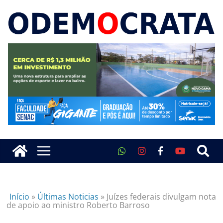
Início
»
Últimas Noticias
»
Juízes federais divulgam nota
de apoio ao ministro Roberto Barroso