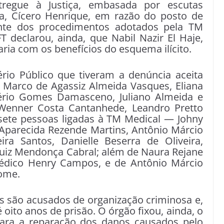
regue à Justiça, embasada por escutas
cia, Cícero Henrique, em razão do posto de
iente dos procedimentos adotados pela TM
 declarou, ainda, que Nabil Nazir El Haje,
aria com os benefícios do esquema ilícito.
ério Público que tiveram a denúncia aceita
— Marco de Agassiz Almeida Vasques, Eliana
ério Gomes Damasceno, Juliano Almeida e
 Wenner Costa Cantanhede, Leandro Pretto
 sete pessoas ligadas à TM Medical — Johny
 Aparecida Rezende Martins, Antônio Márcio
ra Santos, Danielle Beserra de Oliveira,
Luiz Mendonça Cabral; além de Naura Rejane
 médico Henry Campos, e de Antônio Márcio
Home.
s são acusados de organização criminosa e,
ito anos de prisão. O órgão fixou, ainda, o
ara a reparação dos danos causados pelo