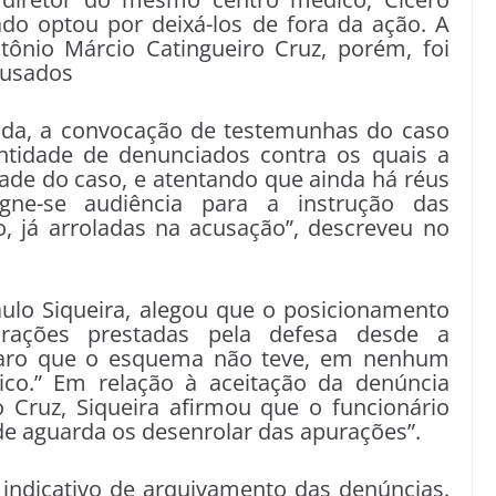
do optou por deixá-los de fora da ação. A
tônio Márcio Catingueiro Cruz, porém, foi
cusados
inda, a convocação de testemunhas do caso
ntidade de denunciados contra os quais a
dade do caso, e atentando que ainda há réus
igne-se audiência para a instrução das
o, já arroladas na acusação”, descreveu no
lo Siqueira, alegou que o posicionamento
arações prestadas pela defesa desde a
claro que o esquema não teve, em nenhum
co.” Em relação à aceitação da denúncia
o Cruz, Siqueira afirmou que o funcionário
de aguarda os desenrolar das apurações”.
á indicativo de arquivamento das denúncias.