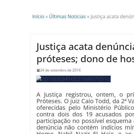
Início
»
Últimas Noticias
»
Justiça acata denú
Justiça acata denúnci
próteses; dono de ho
24 de setembro de 2016
A Justiça registrou, ontem, o p
Próteses. O juiz Caio Todd, da 2ª V
oferecidas pelo Ministério Públic
contra dois dos 19 acusados por
participação no possível esquema c
denúncia não contém indícios mín
Home, Nabil Nazir El Haje, e ao