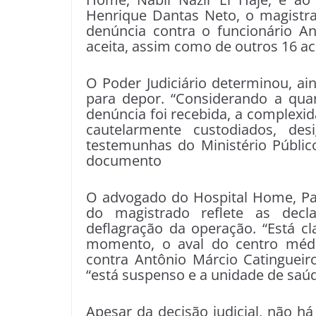
Henrique Dantas Neto, o magistra
denúncia contra o funcionário An
aceita, assim como de outros 16 a
O Poder Judiciário determinou, a
para depor. “Considerando a qua
denúncia foi recebida, a complexi
cautelarmente custodiados, des
testemunhas do Ministério Públic
documento
O advogado do Hospital Home, Pau
do magistrado reflete as decl
deflagração da operação. “Está 
momento, o aval do centro médi
contra Antônio Márcio Catingueir
“está suspenso e a unidade de saú
Apesar da decisão judicial, não h