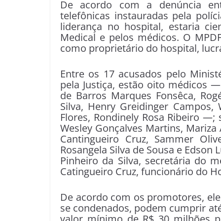
De acordo com a denúncia ent
telefônicas instauradas pela polí
liderança no hospital, estaria c
Medical e pelos médicos. O MPDFT
como proprietário do hospital, lucr
Entre os 17 acusados pelo Minist
pela Justiça, estão oito médicos 
de Barros Marques Fonsêca, Rog
Silva, Henry Greidinger Campos,
Flores, Rondinely Rosa Ribeiro —;
Wesley Gonçalves Martins, Mariza
Cantingueiro Cruz, Sammer Olivei
Rosangela Silva de Sousa e Edson 
Pinheiro da Silva, secretária do
Catingueiro Cruz, funcionário do 
De acordo com os promotores, ele
se condenados, podem cumprir até o
valor mínimo de R$ 30 milhões p