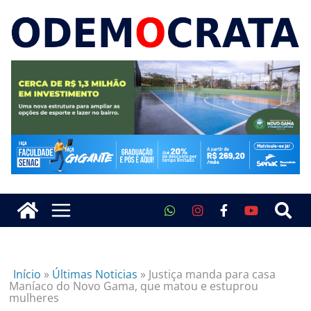
Início
»
Últimas Noticias
»
Justiça manda para casa
Maníaco do Novo Gama, que matou e estuprou
mulheres