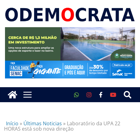
Início
»
Últimas Noticias
»
Laboratório da UPA 22
HORAS está sob nova direção