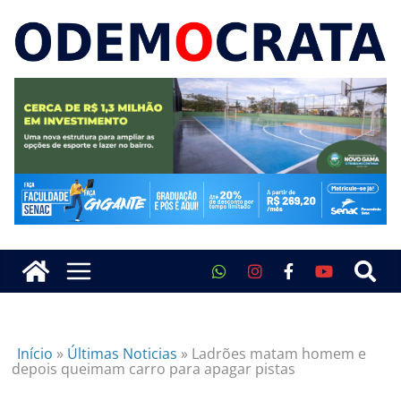
Início
»
Últimas Noticias
»
Ladrões matam homem e
depois queimam carro para apagar pistas