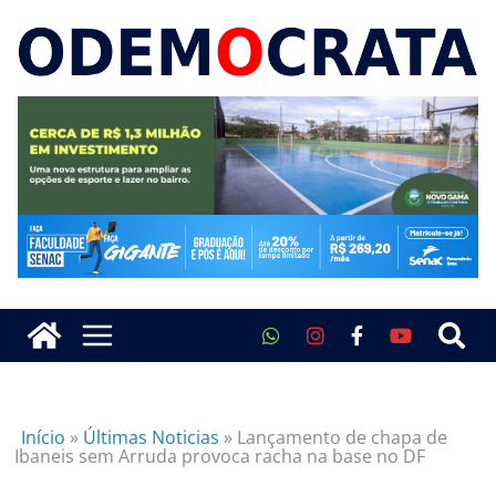
Início
»
Últimas Noticias
»
Lançamento de chapa de
Ibaneis sem Arruda provoca racha na base no DF