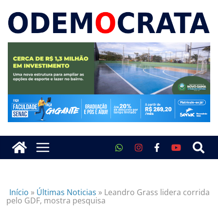
Início
»
Últimas Noticias
»
Leandro Grass lidera corrida
pelo GDF, mostra pesquisa