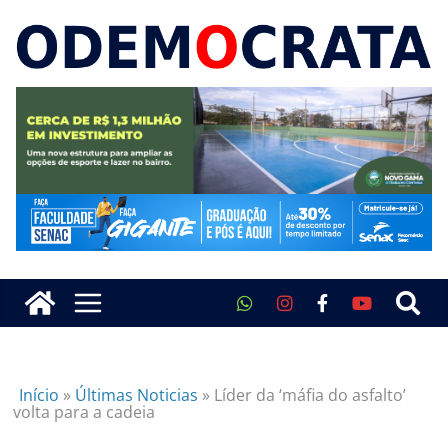
Início
»
Últimas Noticias
»
Líder da ‘máfia do asfalto’
volta para a cadeia