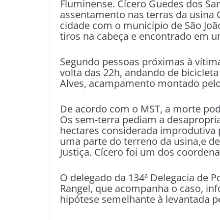
Fluminense. Cícero Guedes dos Sa
assentamento nas terras da usina 
cidade com o município de São João
tiros na cabeça e encontrado em um
Segundo pessoas próximas à vítima, 
volta das 22h, andando de biciclet
Alves, acampamento montado pelos
De acordo com o MST, a morte pode 
Os sem-terra pediam a desapropria
hectares considerada improdutiva 
uma parte do terreno da usina,e d
Justiça. Cícero foi um dos coorden
O delegado da 134ª Delegacia de P
Rangel, que acompanha o caso, inf
hipótese semelhante à levantada p