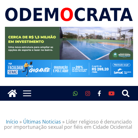
Início
»
Últimas Noticias
»
Líder religioso é denunciado
por importunação sexual por fiéis em Cidade Ocidental