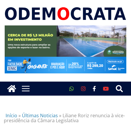
Início
»
Últimas Noticias
»
Liliane Roriz renuncia à vice-
presidência da Câmara Legislativa