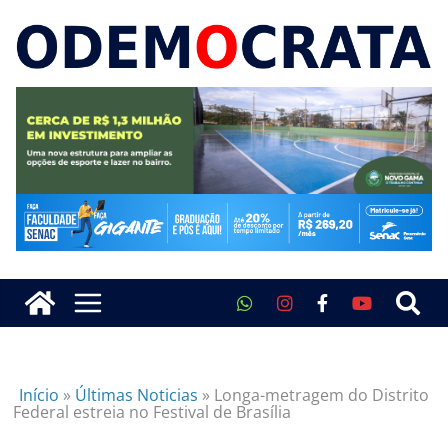
Início
»
Últimas Noticias
»
Longa-metragem do Distrito
Federal estreia no Festival de Brasília