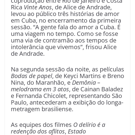
coprodução entre Rio de Janeiro e Costa
Rica
Vinte Anos
, de Alice de Andrade,
levou ao público três histórias de amor
em Cuba, no encerramento da primeira
sessão. “A gente fala do amor a Cuba. É
uma viagem no tempo. Como se fosse
uma via de contramão aos tempos de
intolerância que vivemos”, frisou Alice
de Andrade.
Na segunda sessão da noite, as películas
Bodas de papel
, de Keyci Martins e Breno
Nina, do Maranhão, e
Demônia –
melodrama em 3 atos
, de Cainan Baladez
e Fernanda Chicolet, representando São
Paulo, antecederam a exibição do longa-
metragem brasiliense.
As equipes dos filmes
O delírio é a
redenção dos aflitos
,
Estado