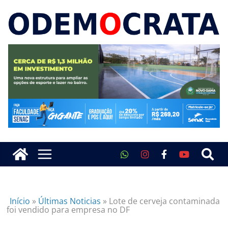
Início
»
Últimas Noticias
»
Lote de cerveja contaminada
foi vendido para empresa no DF