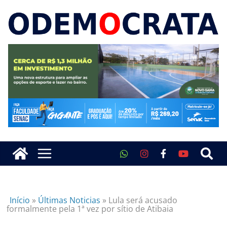
Início
»
Últimas Noticias
»
Lula será acusado
formalmente pela 1ª vez por sítio de Atibaia