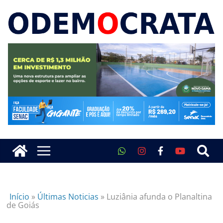
Início
»
Últimas Noticias
»
Luziânia afunda o Planaltina
de Goiás