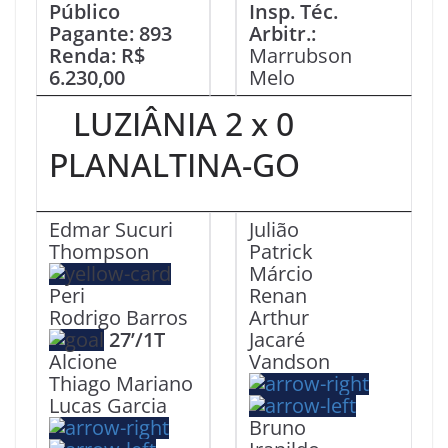
Público
Insp. Téc.
Pagante: 893
Arbitr.:
Renda: R$
Marrubson
6.230,00
Melo
LUZIÂNIA 2 x 0
PLANALTINA-GO
Edmar Sucuri
Julião
Thompson
Patrick
Márcio
Peri
Renan
Rodrigo Barros
Arthur
27’/1T
Jacaré
Alcione
Vandson
Thiago Mariano
Lucas Garcia
Bruno